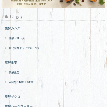
Category
醗酵カシス
発酵ドリンク
粒（発酵ドライフルーツ）
醗酵生姜
醗酵生姜
W発酵GINGER BASE
醗酵ザクロ
醗酵シークワーサー