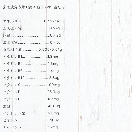
栄養成分表示1 袋 3 粒(1.72g) 当たり
ーーーーーーーーーーーーーーーーー
エネルギー.................... 6.43kcal
たんぱく質......................... 0.22g
脂質.....................................0.42g
炭水化物............................. 0.45g
食塩相当量............... 0.006-0.01g
ビタミンB1........................1.3mg
ビタミンB2........................1.5mg
ビタミンB6........................1.4mg
ビタミンB12 ......................2.8μg
ビタミンC.........................100mg
ビタミンD.........................25.0μg
ビタミンE ........................ 6.5mg
葉酸.................................. 400μg
パントテン酸.................... 5.0mg
ビオチン............................. 50μg
ナイアシン........................ 12mg