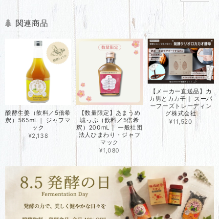
関連商品
【メーカー直送品】カ
カ男とカカ子｜ スーパ
ーフーズトレーディン
醗酵生姜（飲料／5倍希
【数量限定】あまうめ
グ株式会社
釈）565mL｜ ジャフマ
城っぷ（飲料／5倍希
¥11,520
ック
釈）200mL｜ 一般社団
法人ひまわり・ジャフ
¥2,138
マック
¥1,080