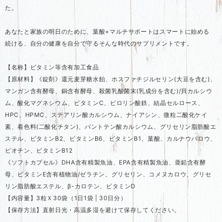
た。
あなたと家族の明日のために、葉酸+マルチサポートはスマートに始める
続ける、自分の健康を自分で守るそんな時代のサプリメントです。
【名称】ビタミン等含有加工食品
【原材料】《錠剤》還元麦芽糖水飴、ホスファチジルセリン(大豆を含む)、
マンガン含有酵母、銅含有酵母、殺菌乳酸菌末(乳成分を含む)/貝カルシウ
ム、酸化マグネシウム、ビタミンC、ピロリン酸鉄、結晶セルロース、
HPC、HPMC、ステアリン酸カルシウム、ナイアシン、微粒二酸化ケイ
素、着色料(二酸化チタン)、パントテン酸カルシウム、グリセリン脂肪酸エ
ステル、ビタミンB2、ビタミンB6、ビタミンB1、葉酸、カルナウバロウ、
ビオチン、ビタミンB12
《ソフトカプセル》DHA含有精製魚油、EPA含有精製魚油、亜鉛含有酵
母、ビタミンE含有植物油/ゼラチン、グリセリン、コメヌカロウ、グリセ
リン脂肪酸エステル、β-カロテン、ビタミンD
【内容量】3粒Ｘ30袋（1日1袋 | 30日分）
【保存方法】直射日光・高温多湿を避けて保存してください。