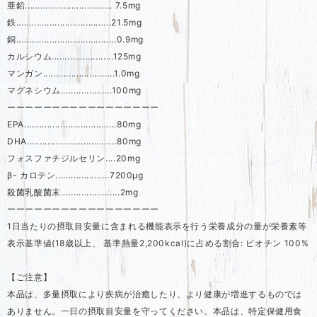
亜鉛.................................. 7.5mg
鉄.....................................21.5mg
銅.......................................0.9mg
カルシウム........................125mg
マンガン............................1.0mg
マグネシウム....................100mg
ーーーーーーーーーーーーーーーーー
EPA....................................80mg
DHA...................................80mg
フォスファチジルセリン....20mg
β- カロテン.....................7200μg
殺菌乳酸菌末.......................2mg
ーーーーーーーーーーーーーーーーー
1日当たりの摂取目安量に含まれる機能表示を行う栄養成分の量が栄養素等
表示基準値(18歳以上、 基準熱量2,200kcal)に占める割合: ビオチン 100%
【ご注意】
本品は、多量摂取により疾病が治癒したり、より健康が増進するものでは
ありません。一日の摂取目安量を守ってください。本品は、特定保健用食