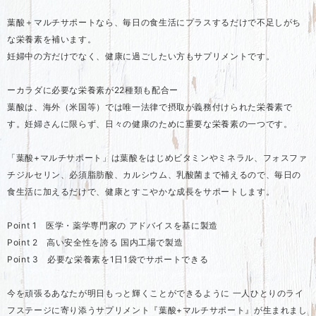
葉酸＋マルチサポートなら、毎日の食生活にプラスするだけで不足しがち
な栄養素を補います。
妊婦中の方だけでなく、健康に過ごしたい方もサプリメントです。
ーカラダに必要な栄養素が22種類も配合ー
葉酸は、海外（米国等）では唯一法律で摂取が義務付けられた栄養素で
す。妊婦さんに限らず、日々の健康のために重要な栄養素の一つです。
「葉酸+マルチサポート」は葉酸をはじめビタミンやミネラル、フォスファ
チジルセリン、必須脂肪酸、カルシウム、乳酸菌まで補えるので、毎日の
食生活に加えるだけで、健康とすこやかな成長をサポートします。
Point 1 医学・薬学専門家の アドバイスを基に製造
Point 2 高い安全性を誇る 国内工場で製造
Point 3 必要な栄養素を1日1袋でサポートできる
今を頑張るあなたが明日もっと輝くことができるように 一人ひとりのライ
フステージに寄り添うサプリメント『葉酸+マルチサポート』が生まれまし